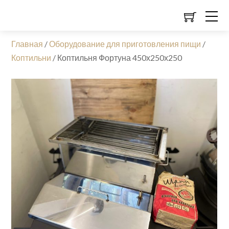
Главная
/
Оборудование для приготовления пищи
/
Коптильни
/
Коптильня Фортуна 450х250х250