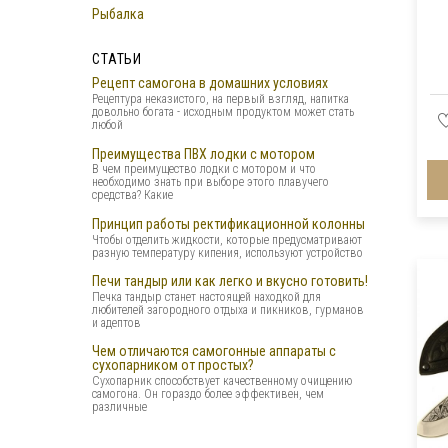
Рыбалка
СТАТЬИ
Рецепт самогона в домашних условиях
Рецептура неказистого, на первый взгляд, напитка
довольно богата - исходным продуктом может стать
любой
Преимущества ПВХ лодки с мотором
В чем преимущество лодки с мотором и что
необходимо знать при выборе этого плавучего
средства? Какие
Принцип работы ректификационной колонны
Чтобы отделить жидкости, которые предусматривают
разную температуру кипения, используют устройство
Печи тандыр или как легко и вкусно готовить!
Печка тандыр станет настоящей находкой для
любителей загородного отдыха и пикников, гурманов
и адептов
Чем отличаются самогонные аппараты с
сухопарником от простых?
Сухопарник способствует качественному очищению
самогона. Он гораздо более эффективен, чем
различные