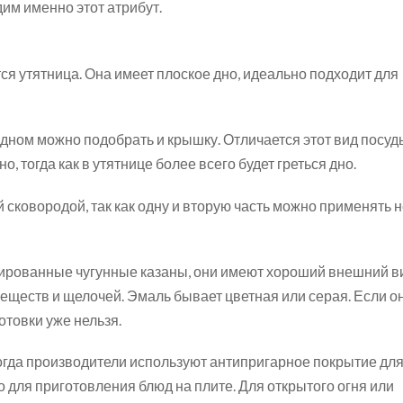
им именно этот атрибут.
я утятница. Она имеет плоское дно, идеально подходит для
дном можно подобрать и крышку. Отличается этот вид посуд
о, тогда как в утятнице более всего будет греться дно.
сковородой, так как одну и вторую часть можно применять 
рованные чугунные казаны, они имеют хороший внешний в
еществ и щелочей. Эмаль бывает цветная или серая. Если о
отовки уже нельзя.
огда производители используют антипригарное покрытие дл
о для приготовления блюд на плите. Для открытого огня или