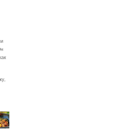
ии
Он
как
ку,