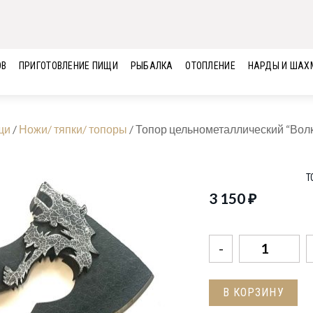
ОВ
ПРИГОТОВЛЕНИЕ ПИЩИ
РЫБАЛКА
ОТОПЛЕНИЕ
НАРДЫ И ШАХ
щи
/
Ножи/ тяпки/ топоры
/
Топор цельнометаллический “Вол
Т
3 150
₽
Количество
товара
Топор
В КОРЗИНУ
цельнометалли