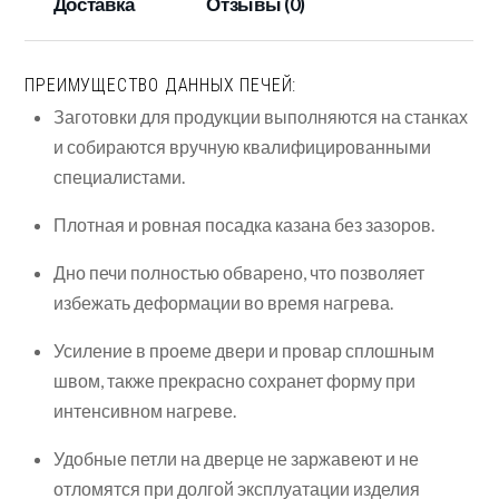
Доставка
Отзывы (0)
(под
казан
10-
ПРЕИМУЩЕСТВО ДАННЫХ ПЕЧЕЙ:
12л)
Заготовки для продукции выполняются на станках
и собираются вручную квалифицированными
специалистами.
Плотная и ровная посадка казана без зазоров.
Дно печи полностью обварено, что позволяет
избежать деформации во время нагрева.
Усиление в проеме двери и провар сплошным
швом, также прекрасно сохранет форму при
интенсивном нагреве.
Удобные петли на дверце не заржавеют и не
отломятся при долгой эксплуатации изделия