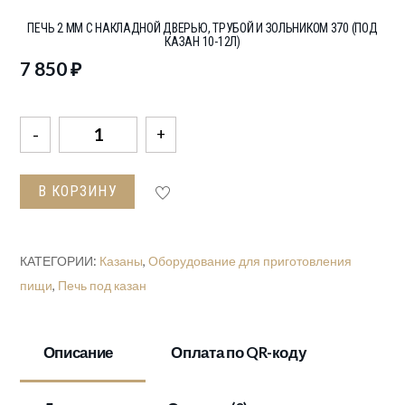
ПЕЧЬ 2 ММ С НАКЛАДНОЙ ДВЕРЬЮ, ТРУБОЙ И ЗОЛЬНИКОМ 370 (ПОД
КАЗАН 10-12Л)
7 850
₽
Количество
товара
Печь
В КОРЗИНУ
2
мм
с
КАТЕГОРИИ:
Казаны
,
Оборудование для приготовления
накладной
пищи
,
Печь под казан
дверью,
трубой
и
Описание
Оплата по QR-коду
зольником
370