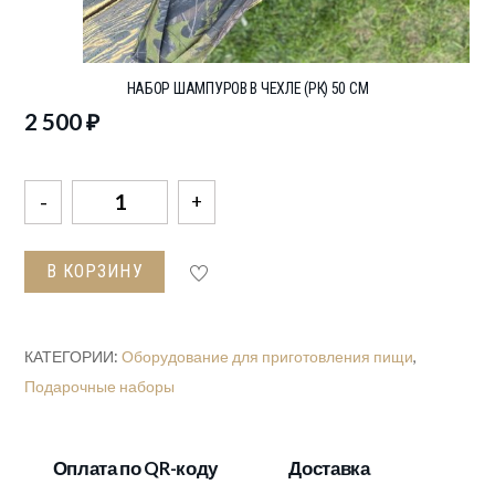
НАБОР ШАМПУРОВ В ЧЕХЛЕ (РК) 50 СМ
2 500
₽
Количество
товара
Набор
В КОРЗИНУ
шампуров
в
чехле
КАТЕГОРИИ:
Оборудование для приготовления пищи
,
(РК)
Подарочные наборы
50
СМ
Оплата по QR-коду
Доставка