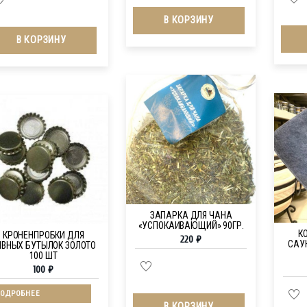
В КОРЗИНУ
В КОРЗИНУ
ЗАПАРКА ДЛЯ ЧАНА
«УСПОКАИВАЮЩИЙ» 90ГР.
К
КРОНЕНПРОБКИ ДЛЯ
220
₽
САУ
ИВНЫХ БУТЫЛОК ЗОЛОТО
100 ШТ
100
₽
ОДРОБНЕЕ
В КОРЗИНУ