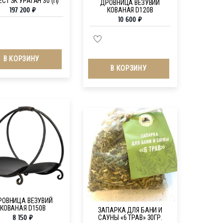
СТ ЗК УРАГАН 30 (П)
ДРОВНИЦА ВЕЗУВИЙ
КОВАНАЯ D120B
197 200
₽
10 600
₽
В КОРЗИНУ
В КОРЗИНУ
РОВНИЦА ВЕЗУВИЙ
КОВАНАЯ D150B
ЗАПАРКА ДЛЯ БАНИ И
САУНЫ «6 ТРАВ» 30ГР.
8 150
₽