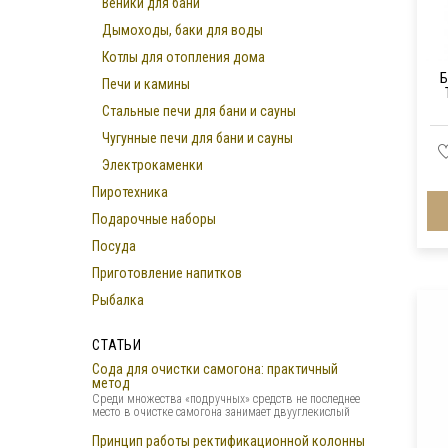
Веники для бани
Дымоходы, баки для воды
Котлы для отопления дома
Б
Печи и камины
Стальные печи для бани и сауны
Чугунные печи для бани и сауны
Электрокаменки
Пиротехника
Подарочные наборы
Посуда
Приготовление напитков
Рыбалка
СТАТЬИ
Сода для очистки самогона: практичный
метод
Среди множества «подручных» средств не последнее
место в очистке самогона занимает двууглекислый
Принцип работы ректификационной колонны