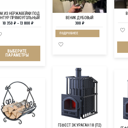
АК ИЗ НЕРЖАВЕЙКИ ПОД
В
ОНТУР ПРЯМОУГОЛЬНЫЙ
ВЕНИК ДУБОВЫЙ
10 350
₽
–
13 800
₽
300
₽
ПОДРОБНЕЕ
ВЫБЕРИТЕ
ПАРАМЕТРЫ
ГЕФЕСТ ЗК УРАГАН 18 (П2)