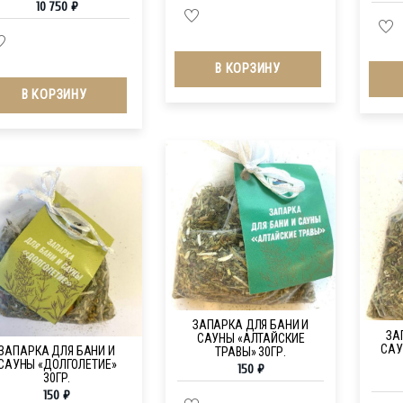
10 750
₽
В КОРЗИНУ
В КОРЗИНУ
ЗАПАРКА ДЛЯ БАНИ И
ЗА
САУНЫ «АЛТАЙСКИЕ
САУ
ЗАПАРКА ДЛЯ БАНИ И
ТРАВЫ» 30ГР.
САУНЫ «ДОЛГОЛЕТИЕ»
150
₽
30ГР.
150
₽