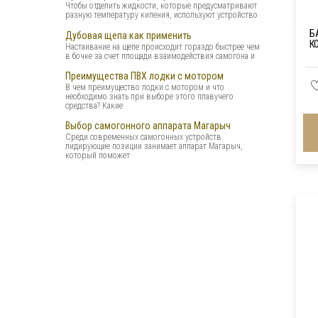
Чтобы отделить жидкости, которые предусматривают
разную температуру кипения, используют устройство
Б
Дубовая щепа как применить
К
Настаивание на щепе происходит гораздо быстрее чем
в бочке за счет площади взаимодействия самогона и
Преимущества ПВХ лодки с мотором
В чем преимущество лодки с мотором и что
необходимо знать при выборе этого плавучего
средства? Какие
Выбор самогонного аппарата Магарыч
Среди современных самогонных устройств
лидирующие позиции занимает аппарат Магарыч,
который поможет