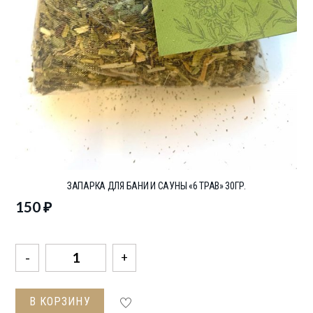
ЗАПАРКА ДЛЯ БАНИ И САУНЫ «6 ТРАВ» 30ГР.
150
₽
Количество
товара
Запарка
В КОРЗИНУ
для