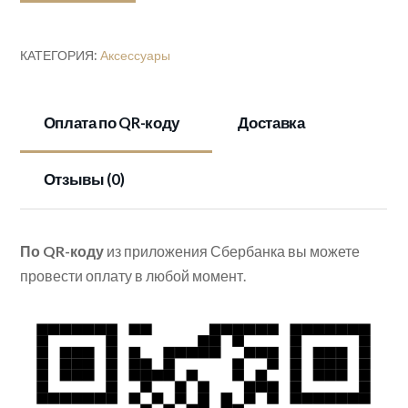
бани
и
КАТЕГОРИЯ:
Аксессуары
сауны
"6
ТРАВ"
Оплата по QR-коду
Доставка
30гр.
Отзывы (0)
По QR-коду
из приложения Сбербанка вы можете
провести оплату в любой момент.