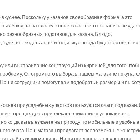
 вкуснее. Поскольку у казанов своеобразная форма, а это
ных блюд, то на плоскую поверхность его поставить не удаст
во разнообразных подставок для казана. Блюдо,
, будет выглядеть аппетитно, и вкус блюда будет соответство
 или выстраивание конструкций из кирпичей, для того чтоб
у проблему. От огромного выбора в нашем магазине покупате
 Наши сотрудники помогут вам подобрать и размеры и высот
хозяев приусадебных участков пользуются очаги под казан.
вание горящих дров привлекает внимание и успокаивает.
 но когда вы выезжаете на природу, то мобильные и удобные
шнего очага. Наш магазин предлагает всевозможные констру
естить в багажник машины. Наши продавцы-консультанты