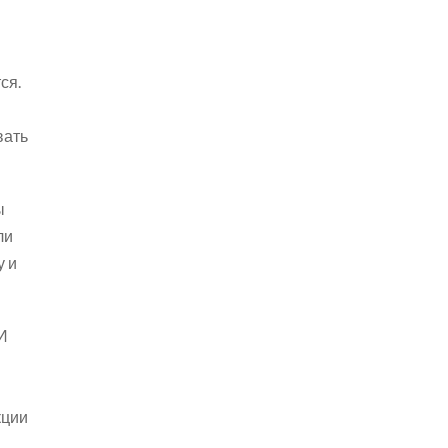
ся.
вать
ы
ли
у и
 И
кции