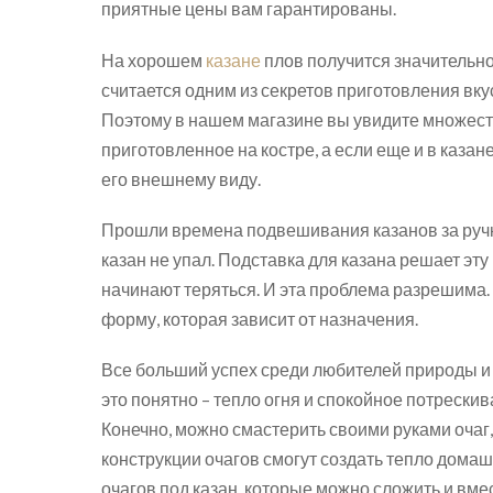
приятные цены вам гарантированы.
На хорошем
казане
плов получится значительно
считается одним из секретов приготовления вкус
Поэтому в нашем магазине вы увидите множест
приготовленное на костре, а если еще и в казане
его внешнему виду.
Прошли времена подвешивания казанов за ручку
казан не упал. Подставка для казана решает эт
начинают теряться. И эта проблема разрешима.
форму, которая зависит от назначения.
Все больший успех среди любителей природы и 
это понятно – тепло огня и спокойное потрески
Конечно, можно смастерить своими руками очаг,
конструкции очагов смогут создать тепло дома
очагов под казан, которые можно сложить и вм