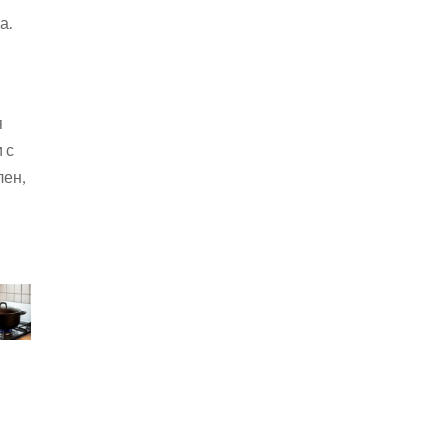
а.
я
 с
лен,