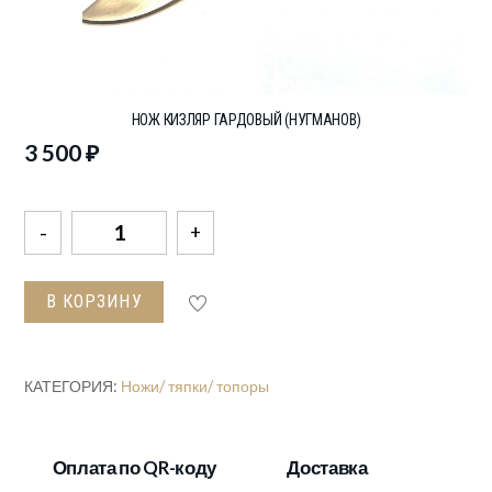
НОЖ КИЗЛЯР ГАРДОВЫЙ (НУГМАНОВ)
3 500
₽
Количество
товара
Нож
В КОРЗИНУ
Кизляр
гардовый
(Нугманов)
КАТЕГОРИЯ:
Ножи/ тяпки/ топоры
Оплата по QR-коду
Доставка