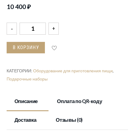
10 400
₽
Количество
товара
Набор
В КОРЗИНУ
шампуров
кож/
зам
КАТЕГОРИИ:
Оборудование для приготовления пищи
,
№8
Подарочные наборы
Описание
Оплата по QR-коду
Доставка
Отзывы (0)