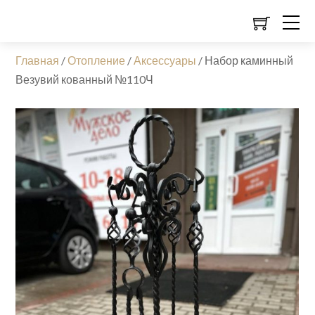
Главная
/
Отопление
/
Аксессуары
/
Набор каминный
Везувий кованный №110Ч