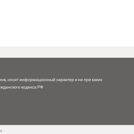
ров, носит информационный характер и ни при каких
ажданского кодекса РФ
ет