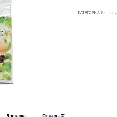
100
гр
КАТЕГОРИИ:
Винные 
Белоруссия
Доставка
Отзывы (0)