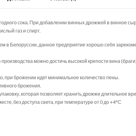
одного сока. При добавлении винных дрожжей в винное сырь
слый газ и спирт.
м в Белоруссии, данное предприятие хорошо себя зарекоме
роизводства можно достичь высокой крепости вина (браги) 
но, при брожении идет минимальное количество пены.
тивного брожения.
паковку, которая позволяет хранить дрожжи длительное вре
сте, без доступа света, при температуре от 0 до +4°С