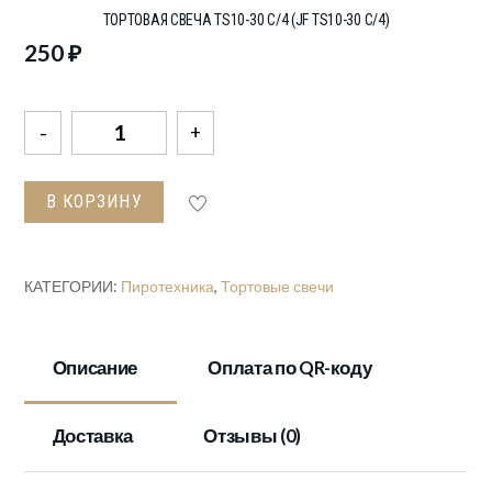
ТОРТОВАЯ СВЕЧА TS10-30 С/4 (JF TS10-30 С/4)
250
₽
Количество
товара
Тортовая
В КОРЗИНУ
свеча
TS10-
30
КАТЕГОРИИ:
Пиротехника
,
Тортовые свечи
с/4
(JF
TS10-
Описание
Оплата по QR-коду
30
с/4)
Доставка
Отзывы (0)