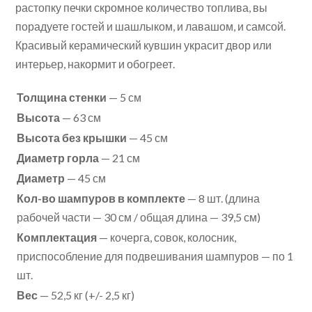
растопку печки скромное количество топлива, вы
порадуете гостей и шашлыком, и лавашом, и самсой.
Красивый керамический кувшин украсит двор или
интерьер, накормит и обогреет.
Толщина стенки
— 5 см
Высота
— 63 см
Высота без крышки
— 45 см
Диаметр горла
— 21 см
Диаметр
— 45 см
Кол-во шампуров в комплекте
— 8 шт. (длина
рабочей части — 30 см / общая длина — 39,5 см)
Комплектация
— кочерга, совок, колосник,
приспособление для подвешивания шампуров — по 1
шт.
Вес
— 52,5 кг (+/- 2,5 кг)