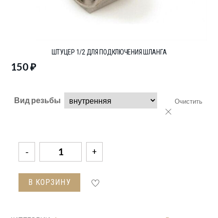
ШТУЦЕР 1/2 ДЛЯ ПОДКЛЮЧЕНИЯ ШЛАНГА
150
₽
Вид резьбы
Очистить
Количество
товара
Штуцер
В КОРЗИНУ
1/2
для
подключения