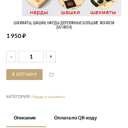
ШАХМАТЫ, ШАШКИ, НАРДЫ ДЕРЕВЯННЫЕ БОЛЬШИЕ 40Х40СМ
(5618054)
1 950
₽
Количество
товара
Шахматы,
В КОРЗИНУ
шашки,
нарды
деревянные
КАТЕГОРИЯ:
Нарды и шахматы
большие
40х40см
(5618054)
Описание
Оплата по QR-коду