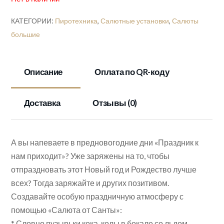
КАТЕГОРИИ:
Пиротехника
,
Салютные установки
,
Салюты
большие
Описание
Оплата по QR-коду
Доставка
Отзывы (0)
А вы напеваете в предновогодние дни «Праздник к
нам приходит»? Уже заряжены на то, чтобы
отпраздновать этот Новый год и Рождество лучше
всех? Тогда заряжайте и других позитивом.
Создавайте особую праздничную атмосферу с
помощью «Салюта от Санты»:
* Словно пузырьки кока-колы в бокале со льдом