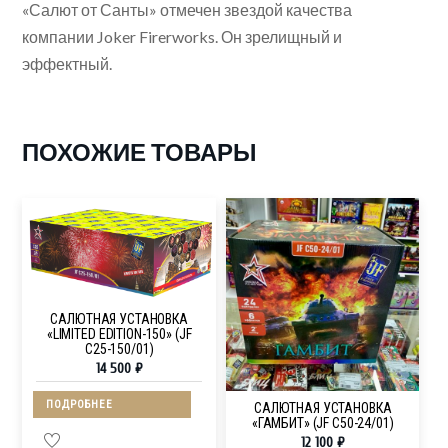
«Салют от Санты» отмечен звездой качества
компании Joker Firerworks. Он зрелищный и
эффектный.
ПОХОЖИЕ ТОВАРЫ
САЛЮТНАЯ УСТАНОВКА
«LIMITED EDITION-150» (JF
C25-150/01)
14 500
₽
ПОДРОБНЕЕ
САЛЮТНАЯ УСТАНОВКА
«ГАМБИТ» (JF C50-24/01)
12 100
₽