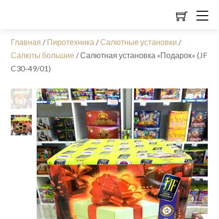
Главная
/
Пиротехника
/
Салютные установки
/
Салюты большие
/
Салютная установка «Подарок» (JF
C30-49/01)