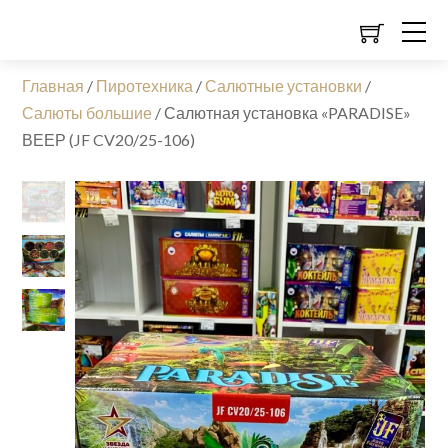
Главная
/
Пиротехника
/
Салютные установки
/
Салюты большие
/
Салютная установка «PARADISE»
ВЕЕР (JF CV20/25-106)