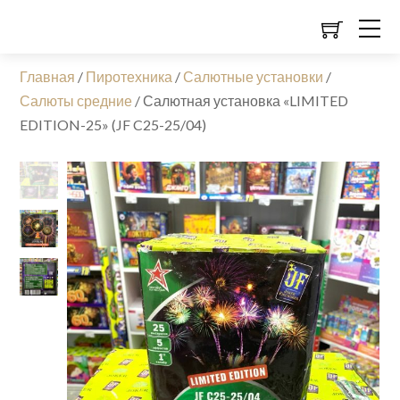
Главная
/
Пиротехника
/
Салютные установки
/
Салюты средние
/
Салютная установка «LIMITED
EDITION-25» (JF C25-25/04)