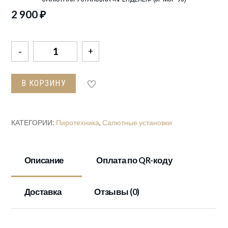
2 900
₽
Количество
товара
Салютная
В КОРЗИНУ
установка
"Кренделек"
(JF
КАТЕГОРИИ:
Пиротехника
,
Салютные установки
MCP-
96)
Описание
Оплата по QR-коду
Доставка
Отзывы (0)