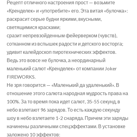
Рецепт отличного настроения прост — возьмите
«Кренделек» и «употребите» его. Эта витая «булочка»:
раскрасит серые будни яркими, вкусными,
светящимися красками;
сразит непревзойденным фейерверком (чувств),
сотканном из вспышек радости и детского восторга;
удивит калейдоскоп пиротехнических эффектов.
Ведь это вовсе не булочка, а неординарный
маленький салют «Кренделек» от компании Joker
FIREWORKS.
Не зря говорится — «Маленький да удаленький». В
отношение этого салюта народная мудрость права на
100%. За то время пока идет салют, 35-55 секунд, в
небо взлетают 96 зарядов. То есть каждую секунду
шоу в небо взлетаете 1-2 снаряда. Причем эти заряды
начинены различными спецэффектами. В установке
заложено 10 эффектов: