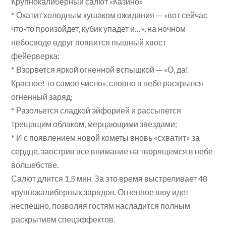
Крупнокалиберный салют «Казино»
* Окатит холодным кушаком ожидания — «вот сейчас
что-то произойдет, кубик упадет и…», на ночном
небосводе вдруг появится пышный хвост
фейерверка;
* Взорвется яркой огненной вспышкой — «О, да!
Красное! то самое число», словно в небе раскрылся
огненный заряд;
* Разольется сладкой эйфорией и рассыпется
трещащим облаком, мерцающими звездами;
* И с появлением новой кометы вновь «схватит» за
сердце, заострив все внимание на творящемся в небе
волшебстве.
Салют длится 1,5 мин. За это время выстреливает 48
крупнокалиберных зарядов. Огненное шоу идет
неспешно, позволяя гостям насладится полным
раскрытием спецэффектов.