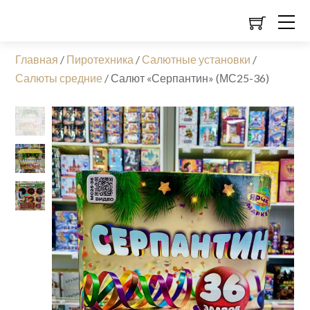
Главная
/
Пиротехника
/
Салютные установки
/
Салюты средние
/
Салют «Серпантин» (МС25-36)