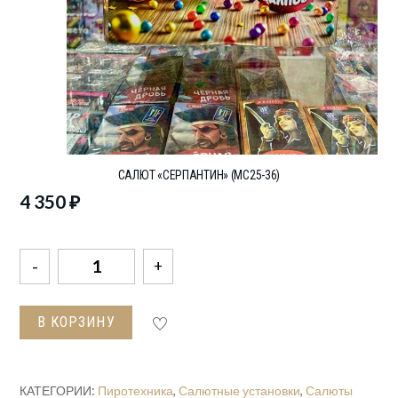
САЛЮТ «СЕРПАНТИН» (МС25-36)
4 350
₽
Количество
товара
Салют
В КОРЗИНУ
"Серпантин"
(МС25-
36)
КАТЕГОРИИ:
Пиротехника
,
Салютные установки
,
Салюты