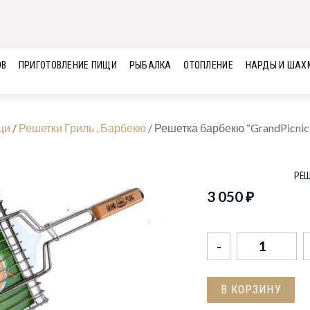
ОВ
ПРИГОТОВЛЕНИЕ ПИЩИ
РЫБАЛКА
ОТОПЛЕНИЕ
НАРДЫ И ШАХ
щи
/
Решетки Гриль , Барбекю
/
Решетка барбекю “GrandPicnic
РЕШ
3 050
₽
Количество
товара
Решетка
В КОРЗИНУ
барбекю