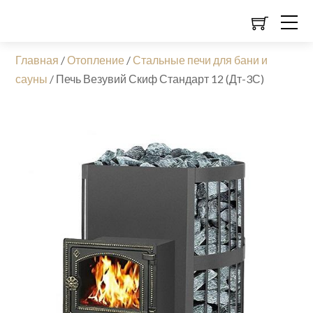
Главная
/
Отопление
/
Стальные печи для бани и
сауны
/
Печь Везувий Скиф Стандарт 12 (Дт-3С)