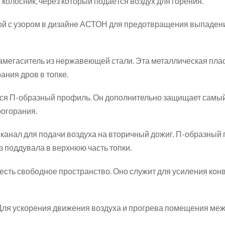
колосник, через который подаётся воздух для горения.
ой с узором в дизайне АСТОН для предотвращения выпадени
амегаситель из нержавеющей стали. Эта металлическая пла
ния дров в топке.
ся П-образный профиль. Он дополнительно защищает самы
рогорания.
 канал для подачи воздуха на вторичный дожиг. П-образны
з поддувала в верхнюю часть топки.
есть свободное пространство. Оно служит для усиления конв
Для ускорения движения воздуха и прогрева помещения меж