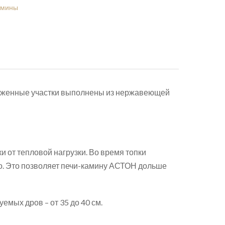
амины
груженные участки выполнены из нержавеющей
 от тепловой нагрузки. Во время топки
о. Это позволяет печи-камину АСТОН дольше
емых дров – от 35 до 40 см.