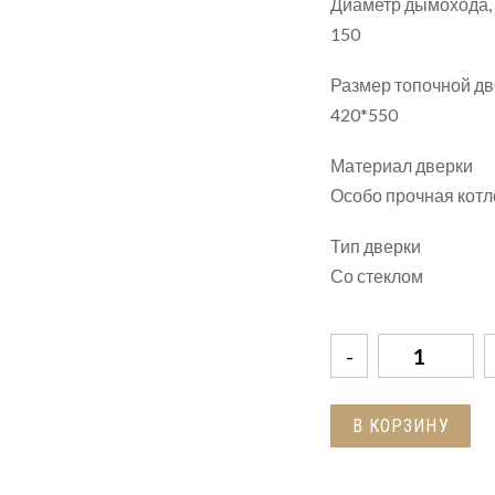
Диаметр дымохода,
150
Размер топочной д
420*550
Материал дверки
Особо прочная котл
Тип дверки
Со стеклом
Количество
товара
Печь-
В КОРЗИНУ
Камин
ASTON