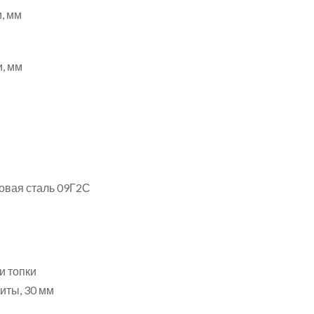
и, мм
и, мм
овая сталь 09Г2С
и топки
иты, 30 мм