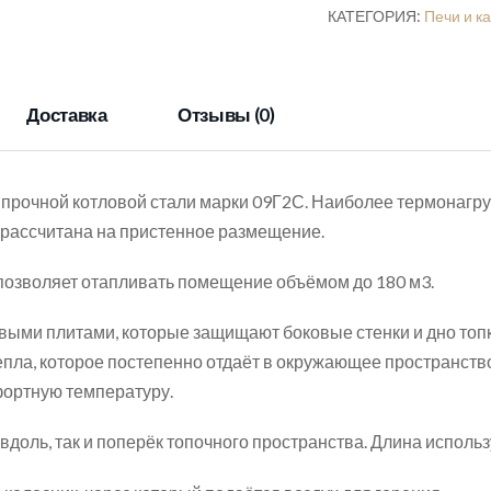
11
КАТЕГОРИЯ:
Печи и к
кВт
(180
м3)
Доставка
Отзывы (0)
150мм
о прочной котловой стали марки 09Г2С. Наиболее термона
 и рассчитана на пристенное размещение.
 позволяет отапливать помещение объёмом до 180 м3.
ыми плитами, которые защищают боковые стенки и дно топки
епла, которое постепенно отдаёт в окружающее пространств
фортную температуру.
доль, так и поперёк топочного пространства. Длина использу