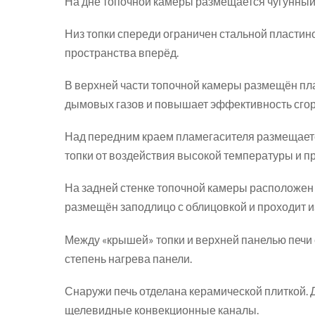
На дне топочной камеры размещается чугунный 
Низ топки спереди ограничен стальной пластин
пространства вперёд.
В верхней части топочной камеры размещён пл
дымовых газов и повышает эффективность сгора
Над передним краем пламегасителя размещает
топки от воздействия высокой температуры и п
На задней стенке топочной камеры расположен
размещён заподлицо с облицовкой и проходит и
Между «крышей» топки и верхней панелью печи 
степень нагрева панели.
Снаружи печь отделана керамической плиткой. 
щелевидные конвекционные каналы.