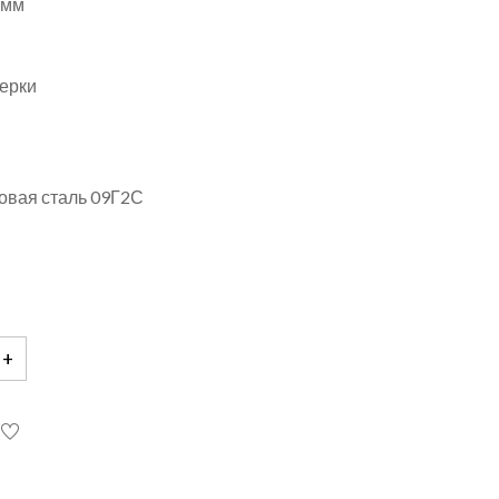
 мм
верки
овая сталь 09Г2С