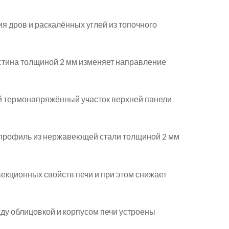
я дров и раскалённых углей из топочного
стина толщиной 2 мм изменяет направление
й термонапряжённый участок верхней панели
й профиль из нержавеющей стали толщиной 2 мм
екционных свойств печи и при этом снижает
ду облицовкой и корпусом печи устроены