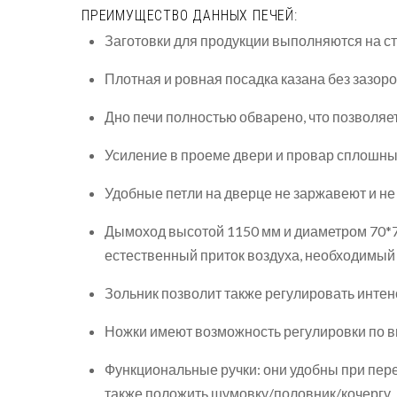
ПРЕИМУЩЕСТВО ДАННЫХ ПЕЧЕЙ:
Заготовки для продукции выполняются на 
Плотная и ровная посадка казана без зазоро
Дно печи полностью обварено, что позволяе
Усиление в проеме двери и провар сплошны
Удобные петли на дверце не заржавеют и не
Дымоход высотой 1150 мм и диаметром 70*70
естественный приток воздуха, необходимый 
Зольник позволит также регулировать интенс
Ножки имеют возможность регулировки по в
Функциональные ручки: они удобны при перен
также положить шумовку/половник/кочергу,