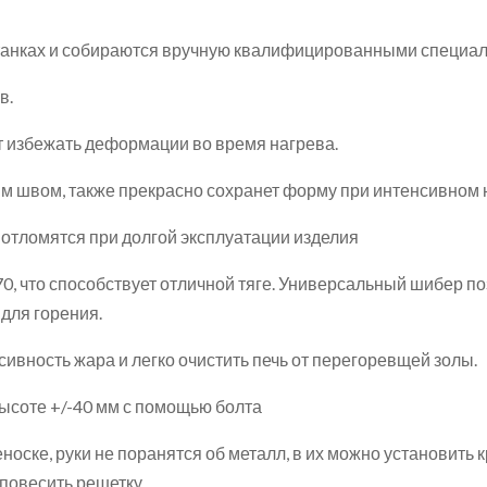
станках и собираются вручную квалифицированными специал
в.
т избежать деформации во время нагрева.
м швом, также прекрасно сохранет форму при интенсивном 
 отломятся при долгой эксплуатации изделия
, что способствует отличной тяге. Универсальный шибер поз
для горения.
ивность жара и легко очистить печь от перегоревщей золы.
ысоте +/-40 мм с помощью болта
оске, руки не поранятся об металл, в их можно установить к
 повесить решетку