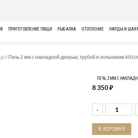
ОВ
ПРИГОТОВЛЕНИЕ ПИЩИ
РЫБАЛКА
ОТОПЛЕНИЕ
НАРДЫ И ШАХ
щи
/
Печь 2 мм с накладной дверью, трубой и зольником 450 (п
ПЕЧЬ 2 ММ С НАКЛАДН
8 350
₽
Количество
товара
Печь
В КОРЗИНУ
2