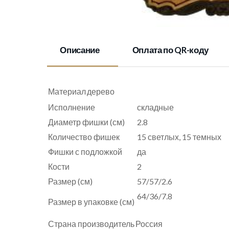
Описание
Оплата по QR-коду
Материал
дерево
Исполнение
складные
Диаметр фишки (см)
2.8
Количество фишек
15 светлых, 15 темных
Фишки с подложкой
да
Кости
2
Размер (см)
57/57/2.6
64/36/7.8
Размер в упаковке (см)
Страна производитель
Россия