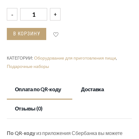
Количество
товара
Набор
В КОРЗИНУ
шампуров
в
кож/
КАТЕГОРИИ:
Оборудование для приготовления пищи
,
зам
Подарочные наборы
чехле
"Зверь"
Оплата по QR-коду
Доставка
Отзывы (0)
По QR-коду
из приложения Сбербанка вы можете