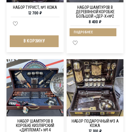
НАБОР ТУРИСТ, №1 КОЖА
НАБОР ШАМПУРОВ В
ДЕРЕВЯННОЙ КОРОБКЕ
12 700
₽
БОЛЬШОЙ «ДЕР-Х»№2
8 400
₽
ПОДРОБНЕЕ
В КОРЗИНУ
НАБОР ШАМПУРОВ В
НАБОР ПОДАРОЧНЫЙ №3 А
КОРОБКЕ КИЗЛЯРСКИЙ
КОЖА
«ДИПЛОМАТ» №14
17 100
₽