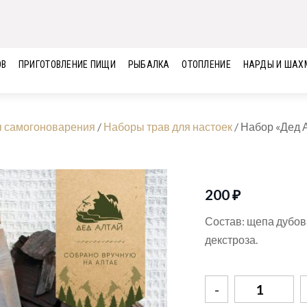
ОВ
ПРИГОТОВЛЕНИЕ ПИЩИ
РЫБАЛКА
ОТОПЛЕНИЕ
НАРДЫ И ШАХ
я самогоноварения
/
Наборы трав для настоек
/
Набор «Дед 
200
₽
Состав: щепа дубов
декстроза.
Количество
товара