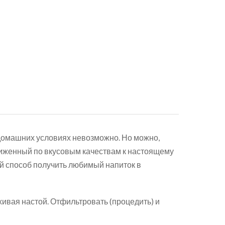
 домашних условиях невозможно. Но можно,
ближенный по вкусовым качествам к настоящему
ый способ получить любимый напиток в
хивая настой. Отфильтровать (процедить) и