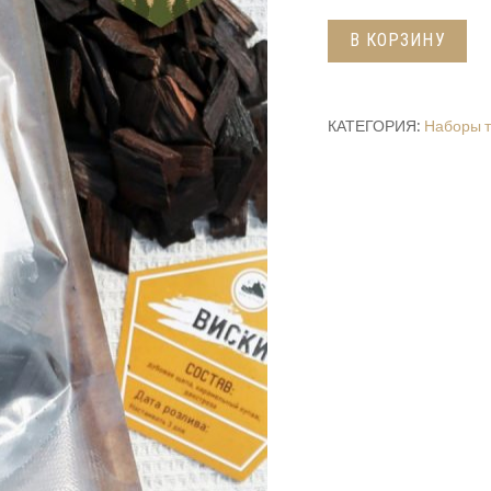
Набор
В КОРЗИНУ
"Дед
Алтай"
Виски
КАТЕГОРИЯ:
Наборы т