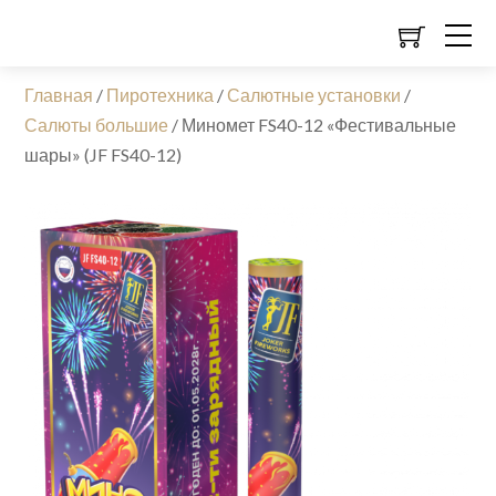
Главная
/
Пиротехника
/
Салютные установки
/
Салюты большие
/
Миномет FS40-12 «Фестивальные
шары» (JF FS40-12)