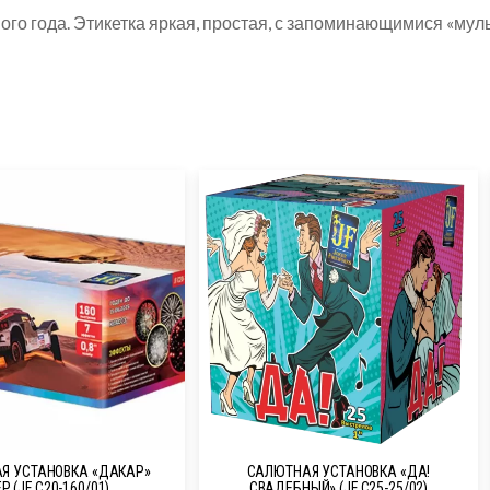
вого года. Этикетка яркая, простая, с запоминающимися «м
Я УСТАНОВКА «ДАКАР»
САЛЮТНАЯ УСТАНОВКА «ДА!
Р (JF C20-160/01)
СВАДЕБНЫЙ» (JF C25-25/02)