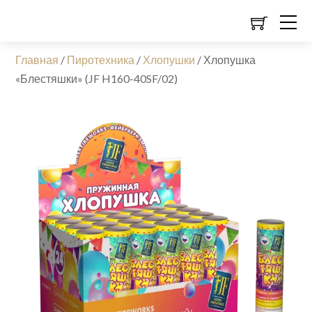
Главная
/
Пиротехника
/
Хлопушки
/
Хлопушка
«Блестяшки» (JF H160-40SF/02)