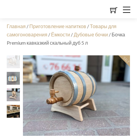
Главная
/
Приготовление напитков
/
Товары для
самогоноварения
/
Ёмкости
/
Дубовые бочки
/
Бочка
Premium кавказкий скальный дуб 5 л
SALE