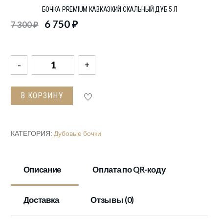
БОЧКА PREMIUM КАВКАЗКИЙ СКАЛЬНЫЙ ДУБ 5 Л
6 750
₽
7 300
₽
Количество
товара
Бочка
В КОРЗИНУ
Premium
кавказкий
скальный
КАТЕГОРИЯ:
Дубовые бочки
дуб
5
л
Описание
Оплата по QR-коду
Доставка
Отзывы (0)