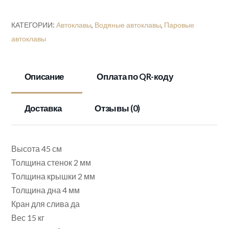
2
в
КАТЕГОРИИ:
Автоклавы
,
Водяные автоклавы
,
Паровые
1
автоклавы
PRO
Version
35л
Описание
Оплата по QR-коду
Доставка
Отзывы (0)
Высота 45 см
Толщина стенок 2 мм
Толщина крышки 2 мм
Толщина дна 4 мм
Кран для слива да
Вес 15 кг