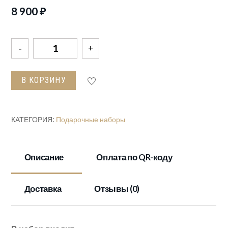
8 900
₽
Количество
товара
Набор
В КОРЗИНУ
шампуров
в
коробке
КАТЕГОРИЯ:
Подарочные наборы
кож/
зам
большой
Описание
Оплата по QR-коду
"ЭЛИТ-
Х"№7
Доставка
Отзывы (0)