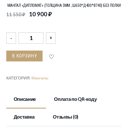
МАНГАЛ «ДИПЛОМАТ» (ТОЛЩИНА 3ММ ; Ш650*Д400*В740) БЕЗ ПОЛКИ
10 900
₽
11 550
₽
Количество
товара
Мангал
В КОРЗИНУ
"Дипломат"
(толщина
3мм
КАТЕГОРИЯ:
Мангалы
;
ш650*д400*в740)
без
Описание
Оплата по QR-коду
полки
Доставка
Отзывы (0)