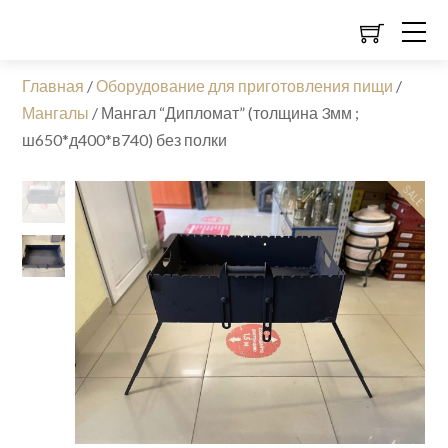
Главная
/
Оборудование для приготовления пищи
/
Мангалы
/
Мангал “Дипломат” (толщина 3мм ;
ш650*д400*в740) без полки
SALE